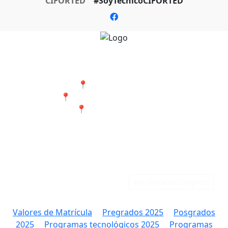
CIFORTED
#SoyTecnicoCIFORTED
Nuestras Sedes
📍 Cali - San Bosco
📍 Jamundí - Barrio Popular
📍 Tumaco - Nariño
Teléfonos
Correo
Cali: 316 384 9891
rectoria@ciforted.edu.co
Jamundí: 323 802 2708
Ver contacto completo
Valores de Matrícula
Pregrados 2025
Posgrados
2025
Programas tecnológicos 2025
Programas