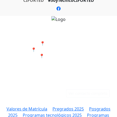
CIFORTED
#SoyTecnicoCIFORTED
Nuestras Sedes
📍 Cali - San Bosco
📍 Jamundí - Barrio Popular
📍 Tumaco - Nariño
Teléfonos
Correo
Cali: 316 384 9891
rectoria@ciforted.edu.co
Jamundí: 323 802 2708
Ver contacto completo
Valores de Matrícula
Pregrados 2025
Posgrados
2025
Programas tecnológicos 2025
Programas