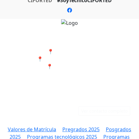
CIFORTED
#SoyTecnicoCIFORTED
Nuestras Sedes
📍 Cali - San Bosco
📍 Jamundí - Barrio Popular
📍 Tumaco - Nariño
Teléfonos
Correo
Cali: 316 384 9891
rectoria@ciforted.edu.co
Jamundí: 323 802 2708
Ver contacto completo
Valores de Matrícula
Pregrados 2025
Posgrados
2025
Programas tecnológicos 2025
Programas