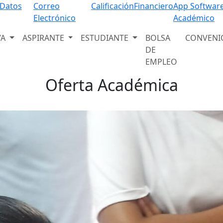
Programas Educativos
 Datos
Correo
Calificación
Financiero
App Softwar
Electrónico
Académico
Descubre nuestra amplia oferta académica
VA
ASPIRANTE
ESTUDIANTE
BOLSA
CONVENI
Ver programas
DE
EMPLEO
Oferta Académica