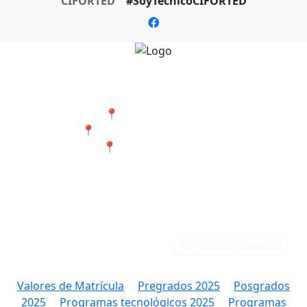
CIFORTED
#SoyTecnicoCIFORTED
Nuestras Sedes
📍 Cali - San Bosco
📍 Jamundí - Barrio Popular
📍 Tumaco - Nariño
Teléfonos
Correo
Cali: 316 384 9891
rectoria@ciforted.edu.co
Jamundí: 323 802 2708
Ver contacto completo
Valores de Matrícula
Pregrados 2025
Posgrados
2025
Programas tecnológicos 2025
Programas