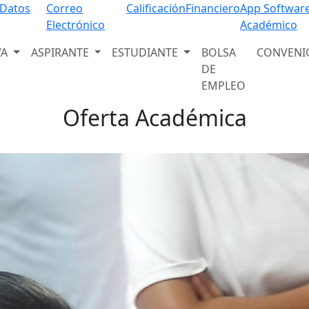
Programas Educativos
 Datos
Correo
Calificación
Financiero
App Softwar
Electrónico
Académico
Descubre nuestra amplia oferta académica
VA
ASPIRANTE
ESTUDIANTE
BOLSA
CONVENI
Ver programas
DE
EMPLEO
Oferta Académica