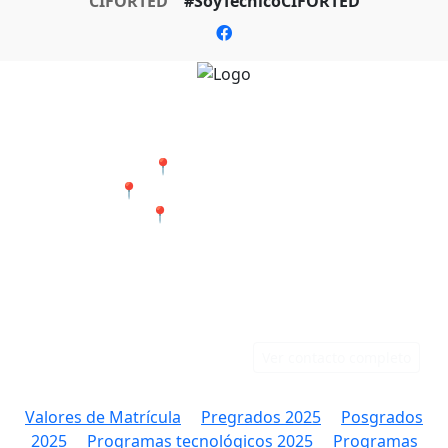
CIFORTED
#SoyTecnicoCIFORTED
Nuestras Sedes
📍 Cali - San Bosco
📍 Jamundí - Barrio Popular
📍 Tumaco - Nariño
Teléfonos
Correo
Cali: 316 384 9891
rectoria@ciforted.edu.co
Jamundí: 323 802 2708
Ver contacto completo
Valores de Matrícula
Pregrados 2025
Posgrados
2025
Programas tecnológicos 2025
Programas