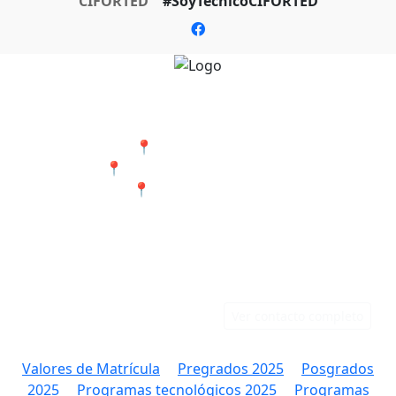
CIFORTED
#SoyTecnicoCIFORTED
Nuestras Sedes
📍 Cali - San Bosco
📍 Jamundí - Barrio Popular
📍 Tumaco - Nariño
Teléfonos
Correo
Cali: 316 384 9891
rectoria@ciforted.edu.co
Jamundí: 323 802 2708
Ver contacto completo
Valores de Matrícula
Pregrados 2025
Posgrados
2025
Programas tecnológicos 2025
Programas