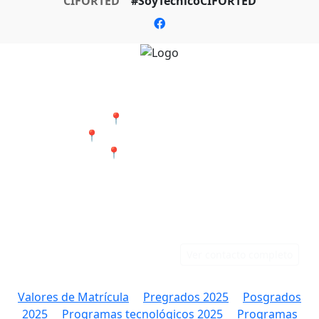
CIFORTED
#SoyTecnicoCIFORTED
Nuestras Sedes
📍 Cali - San Bosco
📍 Jamundí - Barrio Popular
📍 Tumaco - Nariño
Teléfonos
Correo
Cali: 316 384 9891
rectoria@ciforted.edu.co
Jamundí: 323 802 2708
Ver contacto completo
Valores de Matrícula
Pregrados 2025
Posgrados
2025
Programas tecnológicos 2025
Programas