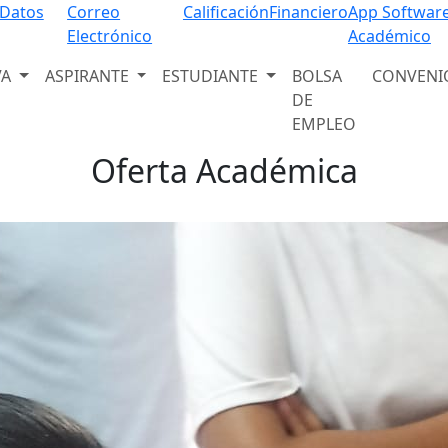
Programas Educativos
 Datos
Correo
Calificación
Financiero
App Softwar
Electrónico
Académico
Descubre nuestra amplia oferta académica
VA
ASPIRANTE
ESTUDIANTE
BOLSA
CONVENI
Ver programas
DE
EMPLEO
Oferta Académica