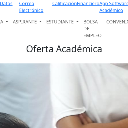
Programas Educativos
 Datos
Correo
Calificación
Financiero
App Softwar
Electrónico
Académico
Descubre nuestra amplia oferta académica
VA
ASPIRANTE
ESTUDIANTE
BOLSA
CONVENI
Ver programas
DE
EMPLEO
Oferta Académica