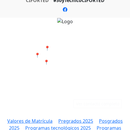
CIFORTED
#SoyTecnicoCIFORTED
Nuestras Sedes
📍 Cali - San Bosco
📍 Jamundí - Barrio Popular
📍 Tumaco - Nariño
Teléfonos
Correo
Cali: 316 384 9891
rectoria@ciforted.edu.co
Jamundí: 323 802 2708
Ver contacto completo
Valores de Matrícula
Pregrados 2025
Posgrados
2025
Programas tecnológicos 2025
Programas