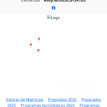
CIFORTED
#SoyTecnicoCIFORTED
Nuestras Sedes
📍 Cali - San Bosco
📍 Jamundí - Barrio Popular
📍 Tumaco - Nariño
Teléfonos
Correo
Cali: 316 384 9891
rectoria@ciforted.edu.co
Jamundí: 323 802 2708
Ver contacto completo
Valores de Matrícula
Pregrados 2025
Posgrados
2025
Programas tecnológicos 2025
Programas