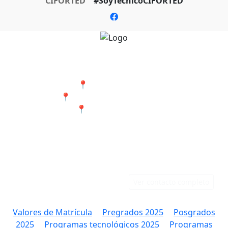
CIFORTED
#SoyTecnicoCIFORTED
Nuestras Sedes
📍 Cali - San Bosco
📍 Jamundí - Barrio Popular
📍 Tumaco - Nariño
Teléfonos
Correo
Cali: 316 384 9891
rectoria@ciforted.edu.co
Jamundí: 323 802 2708
Ver contacto completo
Valores de Matrícula
Pregrados 2025
Posgrados
2025
Programas tecnológicos 2025
Programas