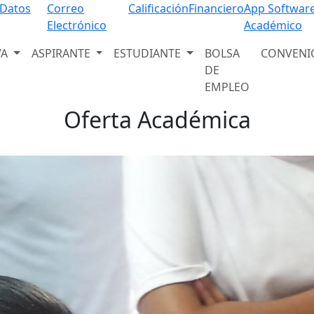
Programas Educativos
 Datos
Correo
Calificación
Financiero
App Softwar
Electrónico
Académico
Descubre nuestra amplia oferta académica
VA
ASPIRANTE
ESTUDIANTE
BOLSA
CONVENI
Ver programas
DE
EMPLEO
Oferta Académica