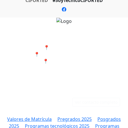
CIFORTED
#SoyTecnicoCIFORTED
Nuestras Sedes
📍 Cali - San Bosco
📍 Jamundí - Barrio Popular
📍 Tumaco - Nariño
Teléfonos
Correo
Cali: 316 384 9891
rectoria@ciforted.edu.co
Jamundí: 323 802 2708
Ver contacto completo
Valores de Matrícula
Pregrados 2025
Posgrados
2025
Programas tecnológicos 2025
Programas