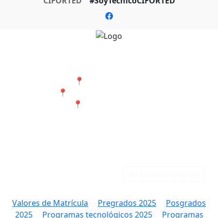
CIFORTED
#SoyTecnicoCIFORTED
Nuestras Sedes
📍 Cali - San Bosco
📍 Jamundí - Barrio Popular
📍 Tumaco - Nariño
Teléfonos
Correo
Cali: 316 384 9891
rectoria@ciforted.edu.co
Jamundí: 323 802 2708
Ver contacto completo
Valores de Matrícula
Pregrados 2025
Posgrados
2025
Programas tecnológicos 2025
Programas