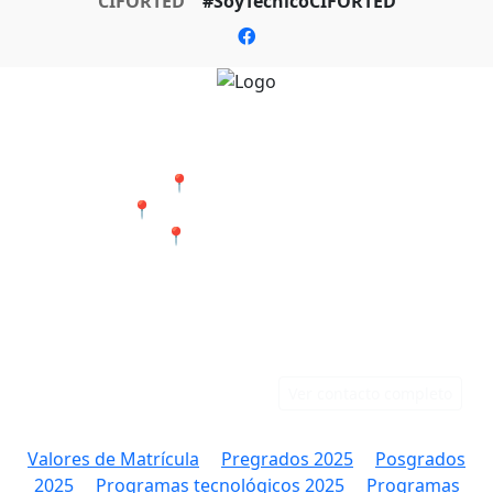
CIFORTED
#SoyTecnicoCIFORTED
Nuestras Sedes
📍 Cali - San Bosco
📍 Jamundí - Barrio Popular
📍 Tumaco - Nariño
Teléfonos
Correo
Cali: 316 384 9891
rectoria@ciforted.edu.co
Jamundí: 323 802 2708
Ver contacto completo
Valores de Matrícula
Pregrados 2025
Posgrados
2025
Programas tecnológicos 2025
Programas