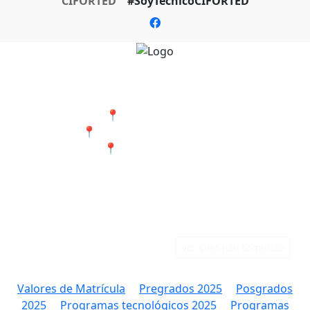
CIFORTED
#SoyTecnicoCIFORTED
Nuestras Sedes
📍 Cali - San Bosco
📍 Jamundí - Barrio Popular
📍 Tumaco - Nariño
Teléfonos
Correo
Cali: 316 384 9891
rectoria@ciforted.edu.co
Jamundí: 323 802 2708
Ver contacto completo
Valores de Matrícula
Pregrados 2025
Posgrados
2025
Programas tecnológicos 2025
Programas