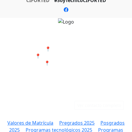
CIFORTED
#SoyTecnicoCIFORTED
Nuestras Sedes
📍 Cali - San Bosco
📍 Jamundí - Barrio Popular
📍 Tumaco - Nariño
Teléfonos
Correo
Cali: 316 384 9891
rectoria@ciforted.edu.co
Jamundí: 323 802 2708
Ver contacto completo
Valores de Matrícula
Pregrados 2025
Posgrados
2025
Programas tecnológicos 2025
Programas