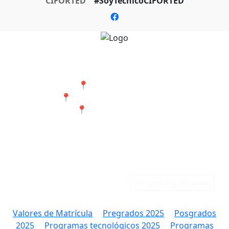
CIFORTED
#SoyTecnicoCIFORTED
Nuestras Sedes
📍 Cali - San Bosco
📍 Jamundí - Barrio Popular
📍 Tumaco - Nariño
Teléfonos
Correo
Cali: 316 384 9891
rectoria@ciforted.edu.co
Jamundí: 323 802 2708
Ver contacto completo
Valores de Matrícula
Pregrados 2025
Posgrados
2025
Programas tecnológicos 2025
Programas