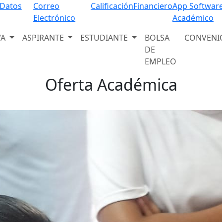
Programas Educativos
 Datos
Correo
Calificación
Financiero
App Softwar
Electrónico
Académico
Descubre nuestra amplia oferta académica
VA
ASPIRANTE
ESTUDIANTE
BOLSA
CONVENI
Ver programas
DE
EMPLEO
Oferta Académica