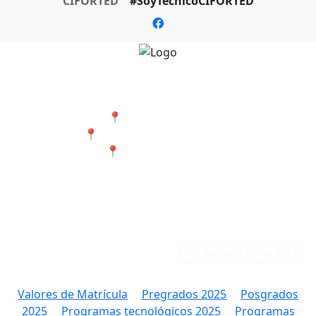
CIFORTED
#SoyTecnicoCIFORTED
Nuestras Sedes
📍 Cali - San Bosco
📍 Jamundí - Barrio Popular
📍 Tumaco - Nariño
Teléfonos
Correo
Cali: 316 384 9891
rectoria@ciforted.edu.co
Jamundí: 323 802 2708
Ver contacto completo
Valores de Matrícula
Pregrados 2025
Posgrados
2025
Programas tecnológicos 2025
Programas